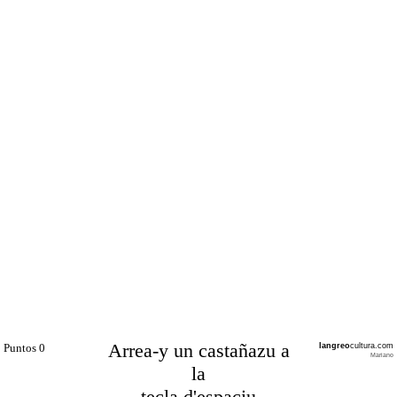
Arrea-y un castañazu a
Puntos 0
langreo
cultura.com
Mariano
la
tecla d'espaciu